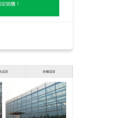
光温室
拱棚温室