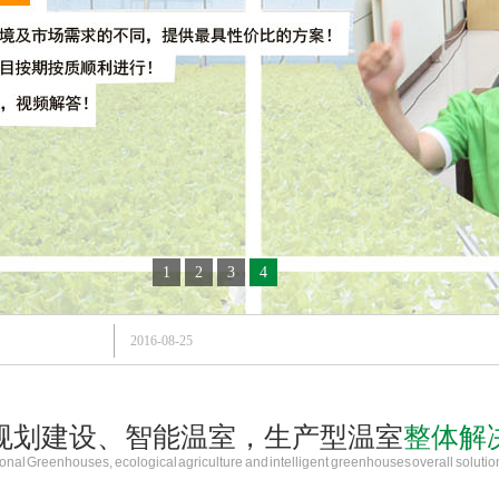
1
2
3
4
2016-08-25
规划建设、智能温室，生产型温室
整体解
onal Greenhouses, ecological agriculture and intelligent greenhouses overall solutio