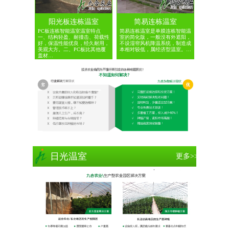
阳光板连栋温室
简易连栋温室
PC板连栋智能温室温室特点
简易连栋温室是单膜连栋智能温
一、结构轻盈、耐撞击、荷载性
室的简化版，一般没有外遮阳，
好，保温性能优良，经久耐用，
不设湿帘风机降温系统，制造成
美观大方。二、PC板比其他覆
本相对较低，属经济型温室。…
盖材…
日光温室
更多>>