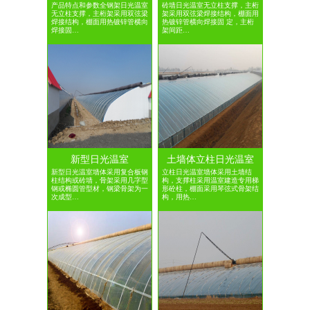
产品特点和参数全钢架日光温室
砖墙日光温室无立柱支撑，主桁
无立柱支撑，主桁架采用双弦梁
架采用双弦梁焊接结构，棚面用
焊接结构，棚面用热镀锌管横向
热镀锌管横向焊接固 定，主桁
焊接固…
架间距…
新型日光温室
土墙体立柱日光温室
新型日光温室墙体采用复合板钢
立柱日光温室墙体采用土墙结
柱结构或砖墙，骨架采用几字型
构，支撑柱采用温室建造专用梯
钢或椭圆管型材，钢梁骨架为一
形砼柱，棚面采用琴弦式骨架结
次成型…
构，用热…