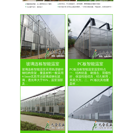
玻璃连栋智能温室
PC板智能温室
玻璃连栋智能温室采用热浸镀锌
PC板连栋智能温室温室特点
钢结构骨架，覆盖材料一般采用
一、结构轻盈、耐撞击、荷载性
4-5mm优质浮法玻璃或钢化玻
好，保温性能优良，经久耐用，
璃，透光率大于95%，温室顶部
美观大方。二、PC板比其他覆
及…
盖材…