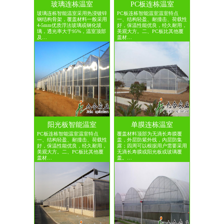
玻璃连栋温室
PC板连栋温室
玻璃连栋智能温室采用热浸镀锌
PC板连栋智能温室温室特点
钢结构骨架，覆盖材料一般采用
一、结构轻盈、耐撞击、荷载性
4-5mm优质浮法玻璃或钢化玻
好，保温性能优良，经久耐用，
璃，透光率大于95%，温室顶部
美观大方。二、PC板比其他覆
及…
盖材…
阳光板智能温室
单膜连栋温室
PC板连栋智能温室温室特点
覆盖材料顶部为无滴长寿膜覆
一、结构轻盈、耐撞击、荷载性
盖，外层防紫外线，内层防集
好，保温性能优良，经久耐用，
露；四周可以根据用户需要采用
美观大方。二、PC板比其他覆
无滴长寿膜或阳光板或玻璃覆
盖材…
盖。…