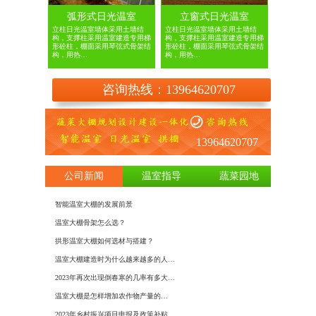
弧形式日光温室
立窗式日光温室
立柱日光温室墙体采用土墙结
立柱日光温室墙体采用土墙结
构，支撑柱采用温室建造专用梯
构，支撑柱采用温室建造专用梯
形砼柱，棚面采用琴弦式骨架结
形砼柱，棚面采用琴弦式骨架结
构，用热…
构，用热…
咨询热线：13964620707
13964620707
公司新闻
温室指导
蔬菜园地
智能温室大棚的发展前景
日光温室
温室大棚骨架怎么选？
如何建造
拱形温室大棚如何选材与搭建？
基于物联
温室大棚建造时为什么越来越多的人…
建设温室
2023年再次出现倒春寒的几率有多大…
大棚膜种
​温室大棚是怎样增加农作物产量的…
冬季蔬菜
2023年乡村振兴项目申报及政策补贴…
使用大棚