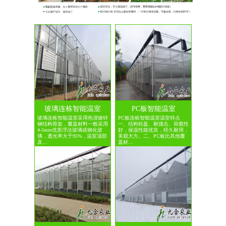
玻璃连栋智能温室
PC板智能温室
玻璃连栋智能温室采用热浸镀锌
PC板连栋智能温室温室特点
钢结构骨架，覆盖材料一般采用
一、结构轻盈、耐撞击、荷载性
4-5mm优质浮法玻璃或钢化玻
好，保温性能优良，经久耐用，
璃，透光率大于95%，温室顶部
美观大方。二、PC板比其他覆
及…
盖材…