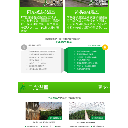
阳光板连栋温室
简易连栋温室
PC板连栋智能温室温室特点
简易连栋温室是单膜连栋智能温
一、结构轻盈、耐撞击、荷载性
室的简化版，一般没有外遮阳，
好，保温性能优良，经久耐用，
不设湿帘风机降温系统，制造成
美观大方。二、PC板比其他覆
本相对较低，属经济型温室。…
盖材…
日光温室
更多>>