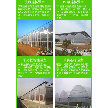
玻璃连栋温室
PC板连栋温室
玻璃连栋智能温室采用热浸镀锌
PC板连栋智能温室温室特点
钢结构骨架，覆盖材料一般采用
一、结构轻盈、耐撞击、荷载性
4-5mm优质浮法玻璃或钢化玻
好，保温性能优良，经久耐用，
璃，透光率大于95%，温室顶部
美观大方。二、PC板比其他覆
及…
盖材…
阳光板智能温室
单膜连栋温室
PC板连栋智能温室温室特点
覆盖材料顶部为无滴长寿膜覆
一、结构轻盈、耐撞击、荷载性
盖，外层防紫外线，内层防集
好，保温性能优良，经久耐用，
露；四周可以根据用户需要采用
美观大方。二、PC板比其他覆
无滴长寿膜或阳光板或玻璃覆
盖材…
盖。…