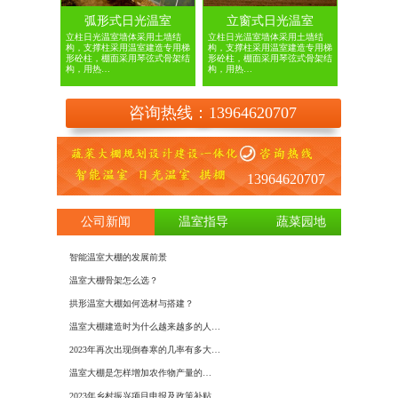
弧形式日光温室
立窗式日光温室
立柱日光温室墙体采用土墙结
立柱日光温室墙体采用土墙结
构，支撑柱采用温室建造专用梯
构，支撑柱采用温室建造专用梯
形砼柱，棚面采用琴弦式骨架结
形砼柱，棚面采用琴弦式骨架结
构，用热…
构，用热…
咨询热线：13964620707
13964620707
公司新闻
温室指导
蔬菜园地
智能温室大棚的发展前景
日光温室
温室大棚骨架怎么选？
如何建造
拱形温室大棚如何选材与搭建？
基于物联
温室大棚建造时为什么越来越多的人…
建设温室
2023年再次出现倒春寒的几率有多大…
大棚膜种
​温室大棚是怎样增加农作物产量的…
冬季蔬菜
2023年乡村振兴项目申报及政策补贴…
使用大棚