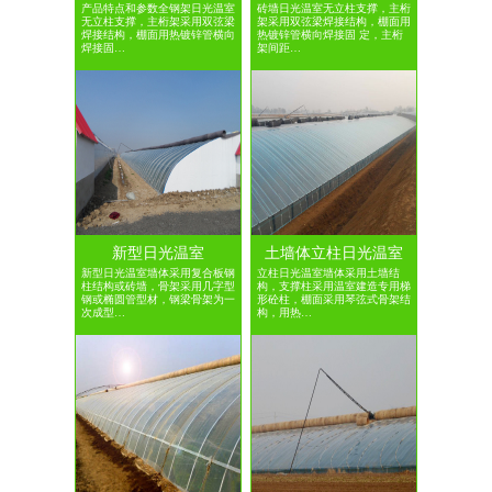
产品特点和参数全钢架日光温室
砖墙日光温室无立柱支撑，主桁
无立柱支撑，主桁架采用双弦梁
架采用双弦梁焊接结构，棚面用
焊接结构，棚面用热镀锌管横向
热镀锌管横向焊接固 定，主桁
焊接固…
架间距…
新型日光温室
土墙体立柱日光温室
新型日光温室墙体采用复合板钢
立柱日光温室墙体采用土墙结
柱结构或砖墙，骨架采用几字型
构，支撑柱采用温室建造专用梯
钢或椭圆管型材，钢梁骨架为一
形砼柱，棚面采用琴弦式骨架结
次成型…
构，用热…